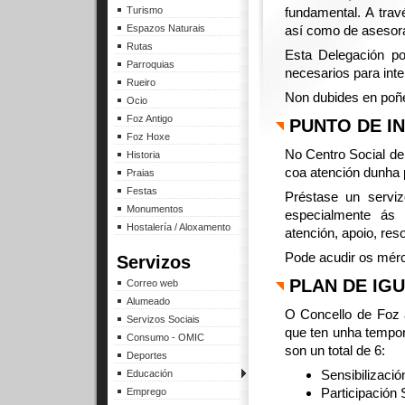
Turismo
fundamental. A trav
Espazos Naturais
así como de asesora
Rutas
Esta Delegación po
Parroquias
necesarios para inte
Rueiro
Non dubides en poñe
Ocio
Foz Antigo
PUNTO DE I
Foz Hoxe
No Centro Social de
Historia
coa atención dunha 
Praias
Festas
Préstase un serviz
Monumentos
especialmente ás v
Hostalería / Aloxamento
atención, apoio, reso
Pode acudir os mérco
Servizos
PLAN DE IG
Correo web
Alumeado
O Concello de Foz
Servizos Sociais
que ten unha tempor
Consumo - OMIC
son un total de 6:
Deportes
Sensibilizaci
Educación
Participación 
Emprego