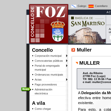
Galego
Castellano
A
A
u
Muller
Concello
Corporación municipal
Convocatorias públicas
MULLER
Portal do empregado
municipal
Avd. da Ribeira
Ordenanzas municipais
27780 Foz (Lugo)
Tlf: 982. 13 35 66 / Fa
Actas
e mail: muller@conce
Pago proveedores
Administración
A
Delegación da Mu
electrónica
efectiva entre hom
A vila
existente.
Como chegar
Para esto, a cola