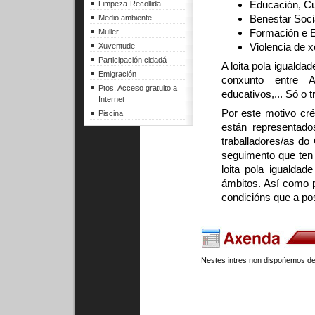
Educación, Cu
Limpeza-Recollida
Benestar Soci
Medio ambiente
Formación e 
Muller
Violencia de 
Xuventude
Participación cidadá
A loita pola iguald
Emigración
conxunto entre Ad
Ptos. Acceso gratuito a
educativos,... Só o 
Internet
Por este motivo cr
Piscina
están representados
traballadores/as do 
seguimento que ten c
loita pola igualda
ámbitos. Así como p
condicións que a posi
Nestes intres non dispoñemos de