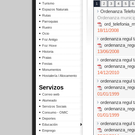
Turismo
1
2
3
4
5
6
Espazos Naturais
Ordenanza Telefo
Rutas
Ordenanza municipa
Parroquias
ord_telefonia_mo
Rueiro
18/11/2008
Ocio
ordenanza regul t
Foz Antigo
ordenanza_regul
Foz Hoxe
13/06/2008
Historia
Praias
ordenanza regul 
Festas
ordenanza_regu
Monumentos
14/12/2010
Hostalería / Aloxamento
ordenanza regul t
Servizos
ordenanza_regul
01/01/1999
Correo web
Alumeado
ordenanza regul t
Servizos Sociais
ordenanza_regul
Consumo - OMIC
01/01/1999
Deportes
ordenanza regul t
Educación
ordenanza_regul
Emprego