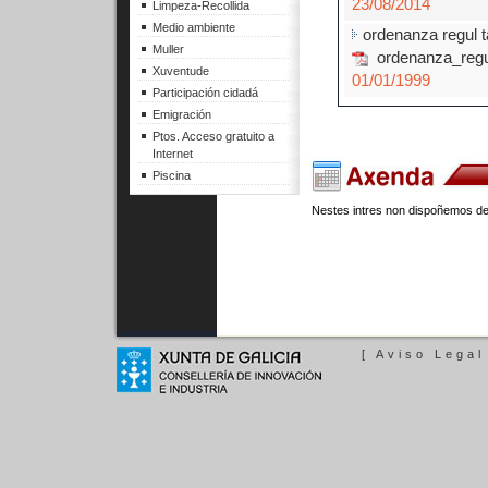
23/08/2014
Limpeza-Recollida
Medio ambiente
ordenanza regul t
Muller
ordenanza_regul
Xuventude
01/01/1999
Participación cidadá
Emigración
Ptos. Acceso gratuito a
Internet
Piscina
Nestes intres non dispoñemos de
[ Aviso Legal