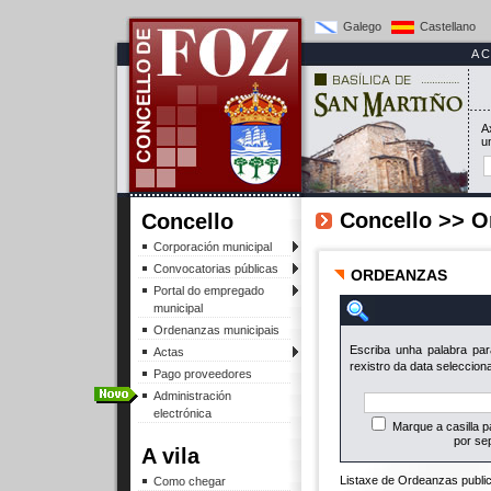
Galego
Castellano
A
A
u
Concello >> O
Concello
Corporación municipal
Convocatorias públicas
ORDEANZAS
Portal do empregado
municipal
Ordenanzas municipais
Escriba unha palabra para
Actas
rexistro da data seleccion
Pago proveedores
Administración
electrónica
Marque a casilla p
por se
A vila
Listaxe de Ordeanzas publi
Como chegar