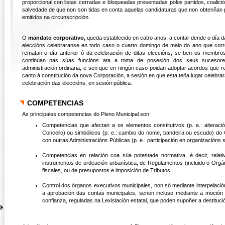
proporcional con listas cerradas e bloqueadas presentadas polos partidos, coalici
salvedade de que non son tidas en conta aquelas candidaturas que non obtenñan
emitidos na circunscripción.
O
mandato corporativo,
queda establecido en catro anos, a contar dende o día d
eleccións celebraranse en todo caso o cuarto domingo de maio do ano que cor
rematan o día anterior ó da celebración de ditas eleccións, se ben os membr
continúan nas súas funcións ata a toma de posesión dos seus sucesores
administración ordinaria, e sen que en ningún caso poidan adoptar acordos que re
canto á constitución da nova Corporación, a sesión en que esta teña lugar celebrar
celebración das eleccións, en sesión pública.
COMPETENCIAS
As principales competencias do Pleno Municipal son:
Competencias que afectan a os elementos constitutivos (p. e.: alteraci
Concello) ou simbólicos (p. e.: cambio do nome, bandeira ou escudo) do C
con outras Administracións Públicas (p. e.: participación en organizacións 
Competencias en relación coa súa potestade normativa, é decir, relat
instrumentos de ordeación urbanística, de Regulamentos (incluido o Org
fiscales, ou de presupostos e imposición de Tributos.
Control dos órganos executivos municipales, non só mediante interpelació
a aprobación das contas municipales, senon incluso mediante a moción
confianza, reguladas na Lexislación estatal, que poden supoñer a destitució