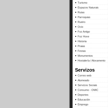
Turismo
Espazos Naturais
Rutas
Parroquias
Rueiro
Ocio
Foz Antigo
Foz Hoxe
Historia
Praias
Festas
Monumentos
Hostalería / Aloxamento
Servizos
Correo web
Alumeado
Servizos Sociais
Consumo - OMIC
Deportes
Educación
Emprego