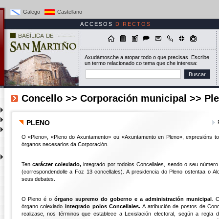
Galego
Castellano
ACCESOS
DIRECTOS
Axudámosche a atopar todo o que precisas. Escribe
un termo relacionado co tema que che interesa:
Buscar
Concello >> Corporación municipal >> Pl
PLENO
O «Pleno», «Pleno do Axuntamento» ou «Axuntamento en Pleno», expresións tod
órganos necesarios da Corporación.
Ten
carácter colexiado,
integrado por todolos Concellales, sendo o seu número 
(correspondendolle a Foz 13 concellales). A presidencia do Pleno ostentaa o Alc
seus debates.
O Pleno é o
órgano supremo do goberno e a administración municipal
. 
órgano colexiado
integrado polos Concellales.
A atribución de postos de Con
realizase, nos términos que establece a Lexislación electoral, según a regla 