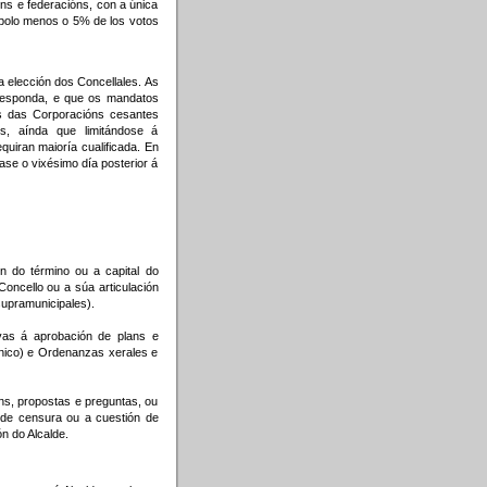
óns e federacións, con a única
 polo menos o 5% de los votos
a elección dos Concellales. As
responda, e que os mandatos
os das Corporacións cesantes
, aínda que limitándose á
quiran maioría cualificada. En
ase o vixésimo día posterior á
ón do término ou a capital do
oncello ou a súa articulación
supramunicipales).
ivas á aprobación de plans e
ánico) e Ordenanzas xerales e
ns, propostas e preguntas, ou
 de censura ou a cuestión de
n do Alcalde.