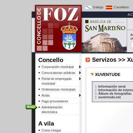
Galego
Castellano
A
A
u
Servizos >> X
Concello
Corporación municipal
Convocatorias públicas
XUVENTUDE
Portal do empregado
municipal
Información xeral
Ordenanzas municipais
Información de intere
Álbum de fotografías
Actas
xuventude.net
Pago proveedores
Administración
electrónica
A vila
Como chegar