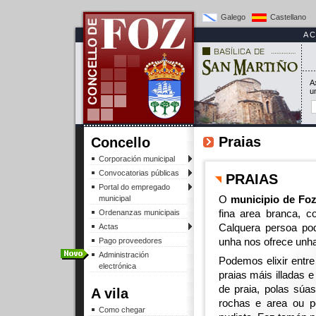
Galego
Castellano
A
A
u
Praias
Concello
Corporación municipal
Convocatorias públicas
PRAIAS
Portal do empregado
O
municipio de Fo
municipal
fina area branca, c
Ordenanzas municipais
Calquera persoa pod
Actas
unha nos ofrece unha
Pago proveedores
Administración
Podemos elixir entre
electrónica
praias máis illadas 
de praia, polas súa
A vila
rochas e area ou p
Como chegar