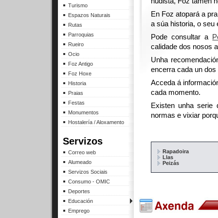
nudista, Foz tamén n
Turismo
En Foz atopará a pra
Espazos Naturais
a súa historia, o seu
Rutas
Parroquias
Pode consultar a
P
Rueiro
calidade dos nosos ar
Ocio
Unha recomendación
Foz Antigo
encerra cada un dos 
Foz Hoxe
Acceda á información 
Historia
cada momento.
Praias
Festas
Existen unha serie
Monumentos
normas e vixiar por
Hostalería / Aloxamento
Servizos
Rapadoira
Correo web
Llas
Alumeado
Peizás
Servizos Sociais
Consumo - OMIC
Deportes
Educación
Emprego