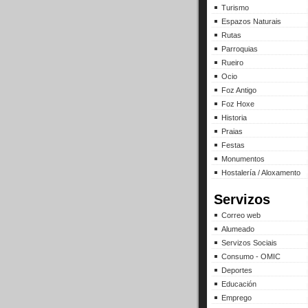
Turismo
Espazos Naturais
Rutas
Parroquias
Rueiro
Ocio
Foz Antigo
Foz Hoxe
Historia
Praias
Festas
Monumentos
Hostalería / Aloxamento
Servizos
Correo web
Alumeado
Servizos Sociais
Consumo - OMIC
Deportes
Educación
Emprego