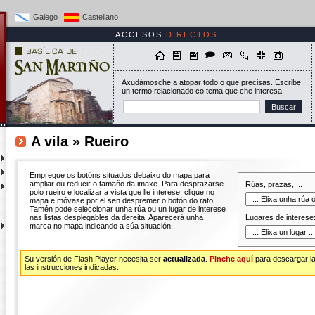
Galego
Castellano
ACCESOS
DIRECTOS
Axudámosche a atopar todo o que precisas. Escribe
un termo relacionado co tema que che interesa:
Buscar
A vila » Rueiro
Empregue os botóns situados debaixo do mapa para
ampliar ou reducir o tamaño da imaxe. Para desprazarse
Rúas, prazas, ...
polo rueiro e localizar a vista que lle interese, clique no
mapa e móvase por el sen despremer o botón do rato.
Tamén pode seleccionar unha rúa ou un lugar de interese
nas listas desplegables da dereita. Aparecerá unha
Lugares de interese
marca no mapa indicando a súa situación.
Su versión de Flash Player necesita ser
actualizada
.
Pinche aquí
para descargar la
las instrucciones indicadas.